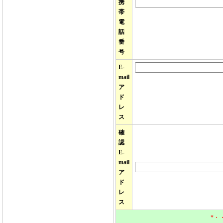
携
帯
電
話
番
号
E-
mail
ア
ド
レ
ス
確
認
E-
mail
ア
ド
レ
ス
*・