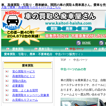
車
、
高価買取
・
引取り
・
廃車解体
。関西の車の買取＆廃車屋さん。
愛車
を売
大阪で廃車・高価買取りのカイバードはこちら
HOME
愛車買取
廃車引取り
中古パーツ
企業
愛車買取・引取り、廃車・不要車処分 中古パーツ販売
サイト
TOP > 中古パーツ
愛車買取
中古パーツのみの市
安心買取サービス
高価買取のヒミツ
車の買取り＆廃車屋さんでは、自動
買取の流れ
カーステレオやタイヤ、ホイールに
必要書類
おります。あなたのお探しの品がみ
買取 よくある質問
フォームより一度お問い合わせ下さ
高価買取キャンペーン対象車
お見積もりフォーム