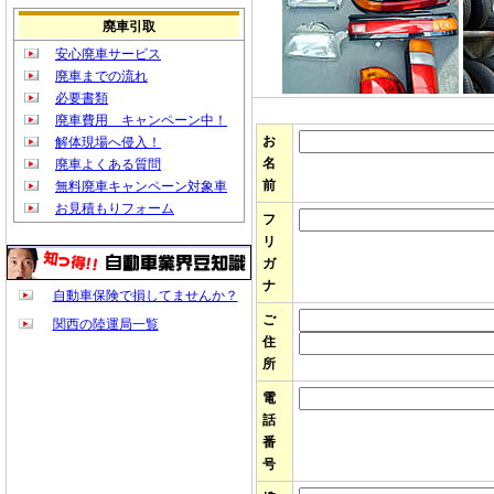
廃車引取
安心廃車サービス
廃車までの流れ
必要書類
廃車費用 キャンペーン中！
お
解体現場へ侵入！
名
廃車よくある質問
前
無料廃車キャンペーン対象車
お見積もりフォーム
フ
リ
ガ
ナ
自動車保険で損してませんか？
ご
関西の陸運局一覧
住
所
電
話
番
号