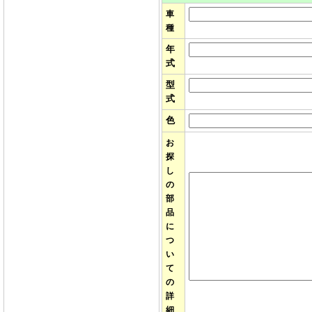
車
種
年
式
型
式
色
お
探
し
の
部
品
に
つ
い
て
の
詳
細